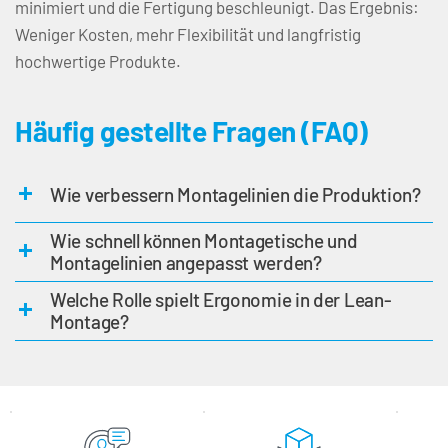
minimiert und die Fertigung beschleunigt. Das Ergebnis: 
Weniger Kosten, mehr Flexibilität und langfristig 
hochwertige Produkte. 
Häufig gestellte Fragen (FAQ)
Wie verbessern Montagelinien die Produktion?
Unsere Montagelinie beschleunigt den Produktionsfluss und
Wie schnell können Montagetische und
ermöglicht eine effiziente Abfolge der Prozessschritte. So werden
Montagelinien angepasst werden?
Durchlaufzeiten reduziert, Lagerkosten verringert und die
Produktqualität erhöht.
Dank des modularen Aufbaus können unsere Montagetische und
Welche Rolle spielt Ergonomie in der Lean-
Montagelinien schnell und einfach an veränderte
Montage?
Produktionsanforderungen angepasst werden - für hohe Flexibilität
und Effizienz.
Ergonomisch gestaltete Arbeitsplätze reduzieren das Unfallrisiko,
steigern die Mitarbeitermotivation und verbessern die
Arbeitsbedingungen. So trägt Ergonomie wesentlich zu
Produktivität und Wirtschaftlichkeit Ihres Unternehmens bei.