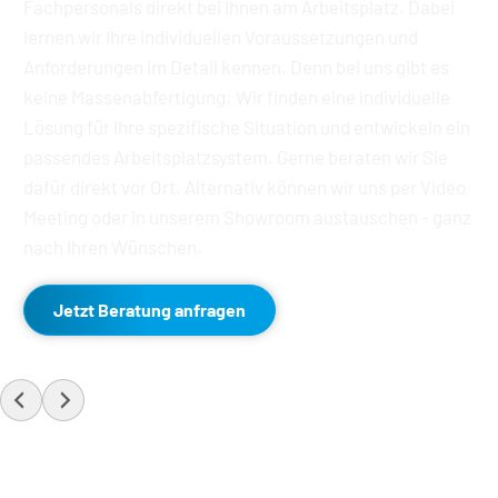
Fachpersonals direkt bei Ihnen am Arbeitsplatz. Dabei 
lernen wir Ihre individuellen Voraussetzungen und 
Anforderungen im Detail kennen. Denn bei uns gibt es 
keine Massenabfertigung: Wir finden eine individuelle 
Lösung für Ihre spezifische Situation und entwickeln ein 
passendes Arbeitsplatzsystem. Gerne beraten wir Sie 
dafür direkt vor Ort. Alternativ können wir uns per Video 
Meeting oder in unserem Showroom austauschen - ganz 
nach Ihren Wünschen. 
Jetzt Beratung anfragen