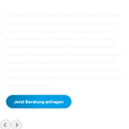
Profitieren Sie von einer persönlichen Beratung unseres 
Fachpersonals direkt bei Ihnen am Arbeitsplatz. Dabei 
lernen wir Ihre individuellen Voraussetzungen und 
Anforderungen im Detail kennen. Denn bei uns gibt es 
keine Massenabfertigung: Wir finden eine individuelle 
Lösung für Ihre spezifische Situation und entwickeln ein 
passendes Arbeitsplatzsystem. Gerne beraten wir Sie 
dafür direkt vor Ort. Alternativ können wir uns per Video 
Meeting oder in unserem Showroom austauschen - ganz 
nach Ihren Wünschen. 
Jetzt Beratung anfragen