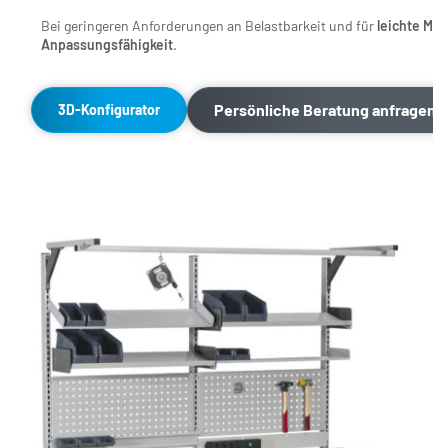
Bei geringeren Anforderungen an Belastbarkeit und für 
leichte Mo
Anpassungsfähigkeit
.
Persönliche Beratung anfragen
3D-Konfigurator