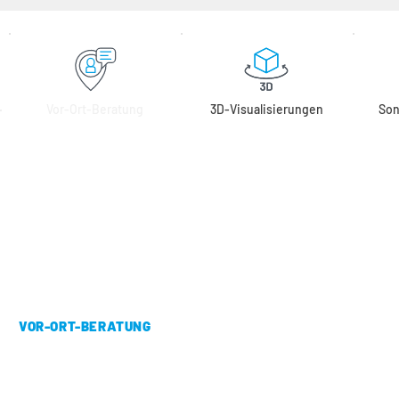
Vor-Ort-Beratung
3D-Visualisierungen
Son
VOR-ORT-BERATUNG
Unsere Experten beraten 
Sie direkt bei Ihnen vor Ort 