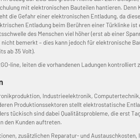
hulung mit elektronischen Bauteilen hantieren. Denn K
teht die Gefahr einer elektronischen Entladung, da dies
ktrischen Entladung beim Berühren einer Türklinke i
sschwelle des Menschen viel höher (erst ab einer Spann
icht bemerkt – dies kann jedoch für elektronische Ba
ts ab 35 Volt).
O-line, leiten die vorhandenen Ladungen kontrolliert z
n
ronikproduktion, Industrieelektronik, Computertechni
deren Produktionssektoren stellt elektrostatische Entl
rs tückisch sind dabei Qualitätsprobleme, die erst T
an den Kunden auftreten.
ionen, zusätzlichen Reparatur- und Austauschkosten, 