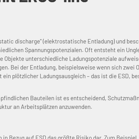
ostatic discharge" (elektrostatische Entladung) und be
iedlichen Spannungspotenzialen. Oft entsteht ein Ungl
 Objekte unterschiedliche Ladungspotenziale aufweis
gen. Bei der Entladung, beispielsweise wenn sich zwei 
 ein plötzlicher Ladungsausgleich – das ist die ESD, be
pfindlichen Bauteilen ist es entscheidend, Schutzmaß
uktur an Arbeitsplätzen anzuwenden.
n in Bezug auf ESD das größte Risiko dar. Zum Beispiel